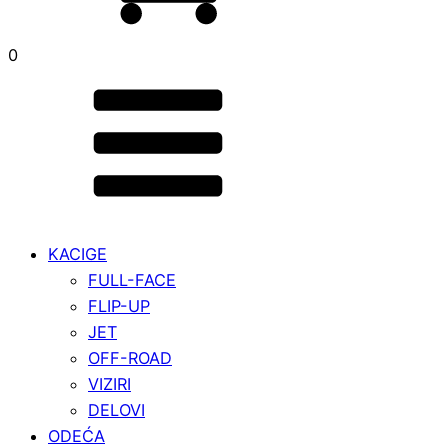
0
KACIGE
FULL-FACE
FLIP-UP
JET
OFF-ROAD
VIZIRI
DELOVI
ODEĆA