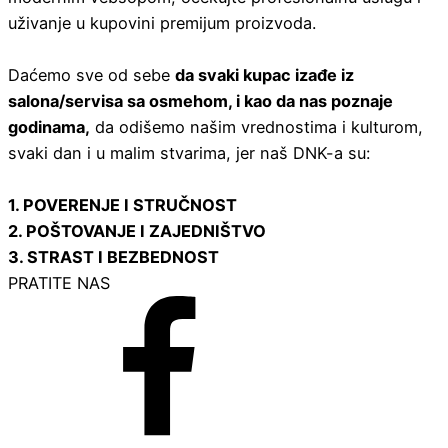
uživanje u kupovini premijum proizvoda.
Daćemo sve od sebe
da svaki kupac izađe iz
salona/servisa sa osmehom, i kao da nas poznaje
godinama,
da odišemo našim vrednostima i kulturom,
svaki dan i u malim stvarima, jer naš DNK-a su:
1. POVERENJE I STRUČNOST
2. POŠTOVANJE I ZAJEDNIŠTVO
3. STRAST I BEZBEDNOST
PRATITE NAS