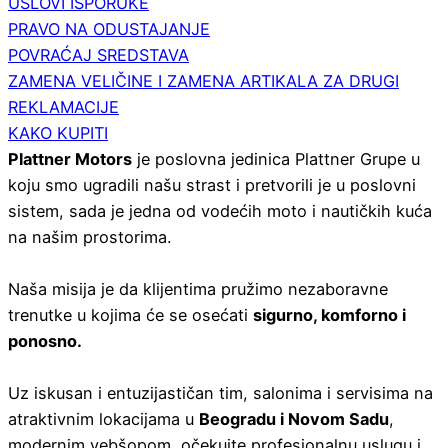
USLOVI ISPORUKE
PRAVO NA ODUSTAJANJE
POVRAĆAJ SREDSTAVA
ZAMENA VELIČINE I ZAMENA ARTIKALA ZA DRUGI
REKLAMACIJE
KAKO KUPITI
Plattner Motors
je poslovna jedinica Plattner Grupe u
koju smo ugradili našu strast i pretvorili je u poslovni
sistem, sada je jedna od vodećih moto i nautičkih kuća
na našim prostorima.
Naša misija je da klijentima pružimo nezaboravne
trenutke u kojima će se osećati
sigurno, komforno i
ponosno.
Uz iskusan i entuzijastičan tim, salonima i servisima na
atraktivnim lokacijama u
Beogradu i Novom Sadu
,
modernim vebšopom, očekujte profesionalnu uslugu i