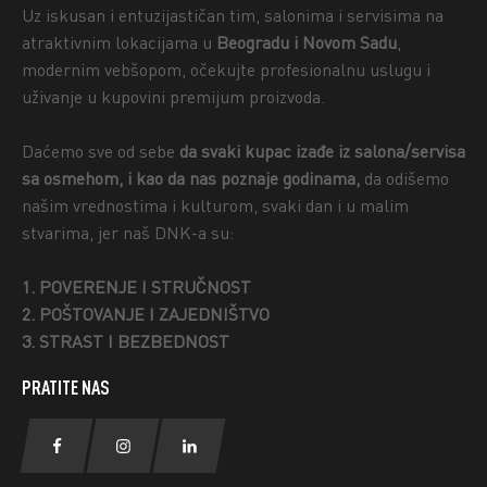
Uz iskusan i entuzijastičan tim, salonima i servisima na
atraktivnim lokacijama u
Beogradu i Novom Sadu
,
modernim vebšopom, očekujte profesionalnu uslugu i
uživanje u kupovini premijum proizvoda.
Daćemo sve od sebe
da svaki kupac izađe iz salona/servisa
sa osmehom, i kao da nas poznaje godinama,
da odišemo
našim vrednostima i kulturom, svaki dan i u malim
stvarima, jer naš DNK-a su:
1. POVERENJE I STRUČNOST
2. POŠTOVANJE I ZAJEDNIŠTVO
3. STRAST I BEZBEDNOST
PRATITE NAS