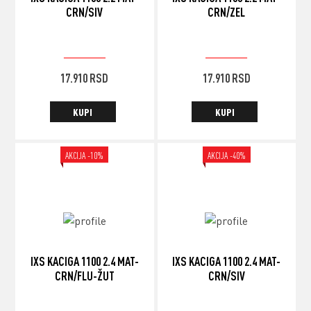
CRN/SIV
CRN/ZEL
19.900
RSD
19.900
RSD
ORIGINALNA
TRENUTNA
ORIGINALNA
TRENUTNA
17.910
RSD
17.910
RSD
CENA
CENA
CENA
CENA
JE
JE:
JE
JE:
KUPI
KUPI
BILA:
17.910 RSD.
BILA:
17.910 RSD.
19.900 RSD.
19.900 RSD.
AKCIJA -10%
AKCIJA -40%
IXS KACIGA 1100 2.4 MAT-
IXS KACIGA 1100 2.4 MAT-
CRN/FLU-ŽUT
CRN/SIV