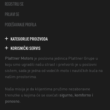
REGISTRUJ SE
PRIJAVI SE
PODEŠAVANJE PROFILA
KATEGORIJE PROIZVODA
KORISNIČKI SERVIS
Plattner Motors
je poslovna jedinica Plattner Grupe u
koju smo ugradili našu strast i pretvorili je u poslovni
sistem, sada je jedna od vodećih moto i nautičkih kuća na
našim prostorima.
Naša misija je da klijentima pružimo nezaboravne
trenutke u kojima će se osećati
sigurno, komforno i
ponosno.