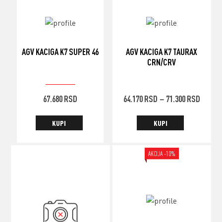
AGV KACIGA K7 SUPER 46
AGV KACIGA K7 TAURAX
CRN/CRV
75.200
RSD
ORIGINALNA
TRENUTNA
RASP
67.680
RSD
64.170
RSD
71.300
RSD
–
CENA
CENA
CENA
JE
JE:
OD
KUPI
KUPI
BILA:
67.680 RSD.
64.17
75.200 RSD.
DO
AKCIJA -10%
71.30