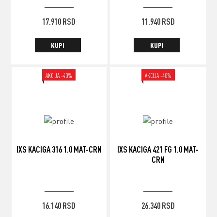
19.900
RSD
19.900
RSD
ORIGINALNA
TRENUTNA
ORIGINALNA
TRENUTNA
17.910
RSD
11.940
RSD
CENA
CENA
CENA
CENA
JE
JE:
JE
JE:
KUPI
KUPI
BILA:
17.910 RSD.
BILA:
11.940 RSD.
19.900 RSD.
19.900 RSD.
AKCIJA -40%
AKCIJA -40%
IXS KACIGA 316 1.0 MAT-CRN
IXS KACIGA 421 FG 1.0 MAT-
CRN
26.900
RSD
43.900
RSD
ORIGINALNA
TRENUTNA
ORIGINALNA
TRENUTNA
16.140
RSD
26.340
RSD
CENA
CENA
CENA
CENA