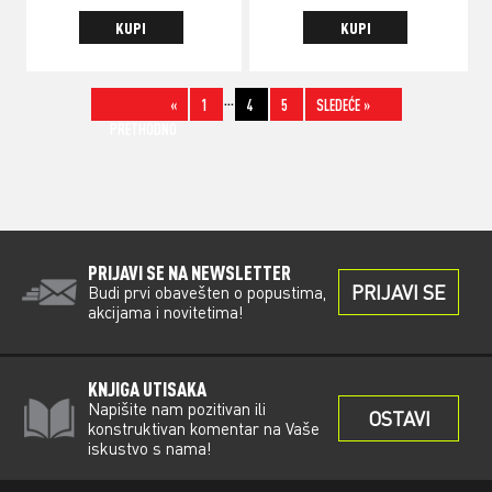
JE
JE:
JE
JE:
KUPI
KUPI
BILA:
16.140 RSD.
BILA:
26.340 RSD.
26.900 RSD.
43.900 RSD.
…
«
1
4
5
SLEDEĆE »
PRETHODNO
PRIJAVI SE NA NEWSLETTER
PRIJAVI SE
Budi prvi obavešten o popustima,
akcijama i novitetima!
KNJIGA UTISAKA
Napišite nam pozitivan ili
OSTAVI
konstruktivan komentar na Vaše
iskustvo s nama!