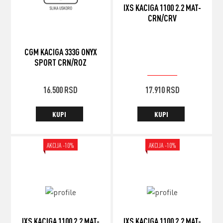
IXS KACIGA 1100 2.2 MAT-
CRN/CRV
CGM KACIGA 333G ONYX
SPORT CRN/ROZ
19.900
RSD
ORIGINALNA
TRENUTNA
16.500
RSD
17.910
RSD
CENA
CENA
JE
JE:
KUPI
KUPI
BILA:
17.910 RSD.
19.900 RSD.
AKCIJA -10%
AKCIJA -10%
IXS KACIGA 1100 2.2 MAT-
IXS KACIGA 1100 2.2 MAT-