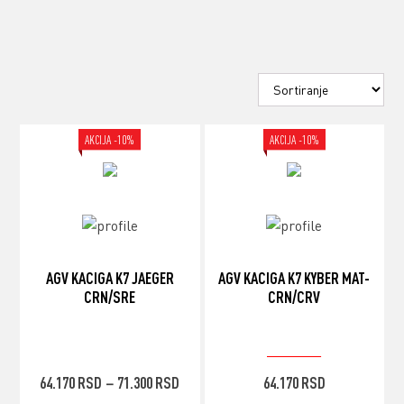
AKCIJA -10%
AKCIJA -10%
AGV KACIGA K7 JAEGER
AGV KACIGA K7 KYBER MAT-
CRN/SRE
CRN/CRV
71.300
RSD
RASPON
ORIGINALNA
TRENUTNA
64.170
RSD
71.300
RSD
64.170
RSD
–
CENA:
CENA
CENA