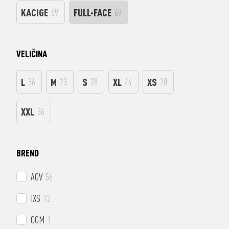
KACIGE
69
FULL-FACE
69
VELIČINA
L
36
M
23
S
28
XL
44
XS
20
XXL
36
BREND
AGV
56
IXS
12
CGM
1