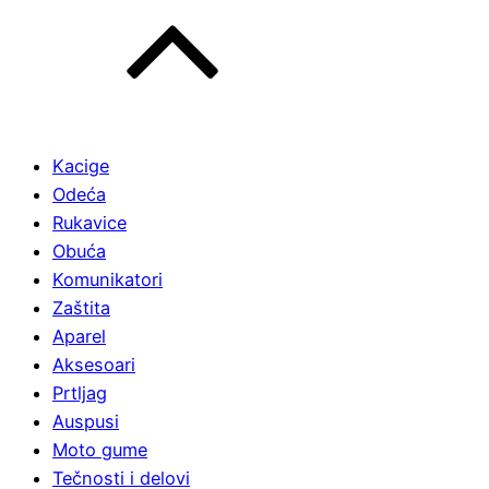
Kacige
Odeća
Rukavice
Obuća
Komunikatori
Zaštita
Aparel
Aksesoari
Prtljag
Auspusi
Moto gume
Tečnosti i delovi