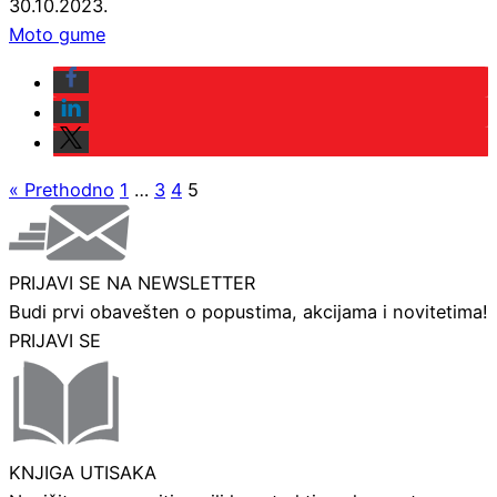
30.10.2023.
Moto gume
« Prethodno
1
…
3
4
5
PRIJAVI SE NA NEWSLETTER
Budi prvi obavešten o popustima, akcijama i novitetima!
PRIJAVI SE
KNJIGA UTISAKA