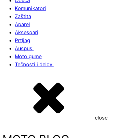
Obuća
Komunikatori
Zaštita
Aparel
Aksesoari
Prtljag
Auspusi
Moto gume
Tečnosti i delovi
close