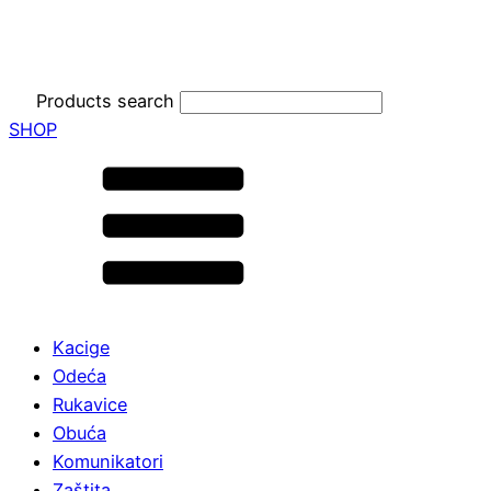
Products search
SHOP
Kacige
Odeća
Rukavice
Obuća
Komunikatori
Zaštita