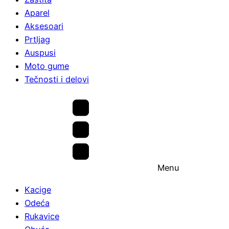
Aparel
Aksesoari
Prtljag
Auspusi
Moto gume
Tečnosti i delovi
Menu
Kacige
Odeća
Rukavice