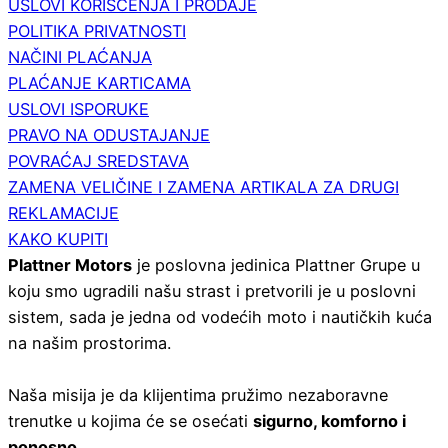
USLOVI KORIŠĆENJA I PRODAJE
POLITIKA PRIVATNOSTI
NAČINI PLAĆANJA
PLAĆANJE KARTICAMA
USLOVI ISPORUKE
PRAVO NA ODUSTAJANJE
POVRAĆAJ SREDSTAVA
ZAMENA VELIČINE I ZAMENA ARTIKALA ZA DRUGI
REKLAMACIJE
KAKO KUPITI
Plattner Motors
je poslovna jedinica Plattner Grupe u
koju smo ugradili našu strast i pretvorili je u poslovni
sistem, sada je jedna od vodećih moto i nautičkih kuća
na našim prostorima.
Naša misija je da klijentima pružimo nezaboravne
trenutke u kojima će se osećati
sigurno, komforno i
ponosno.