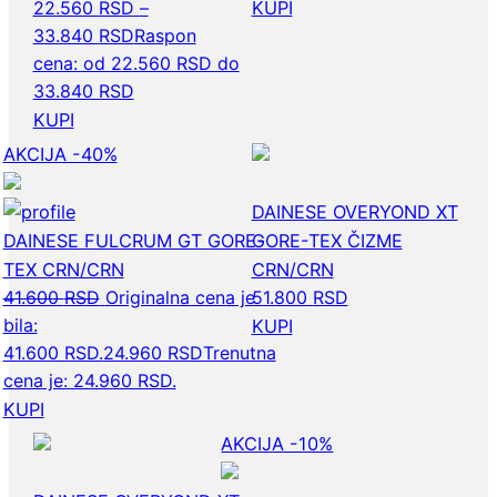
22.560
RSD
–
KUPI
33.840
RSD
Raspon
cena: od 22.560 RSD do
33.840 RSD
KUPI
AKCIJA -40%
DAINESE OVERYOND XT
DAINESE FULCRUM GT GORE-
GORE-TEX ČIZME
TEX CRN/CRN
CRN/CRN
41.600
RSD
Originalna cena je
51.800
RSD
bila:
KUPI
41.600 RSD.
24.960
RSD
Trenutna
cena je: 24.960 RSD.
KUPI
AKCIJA -10%