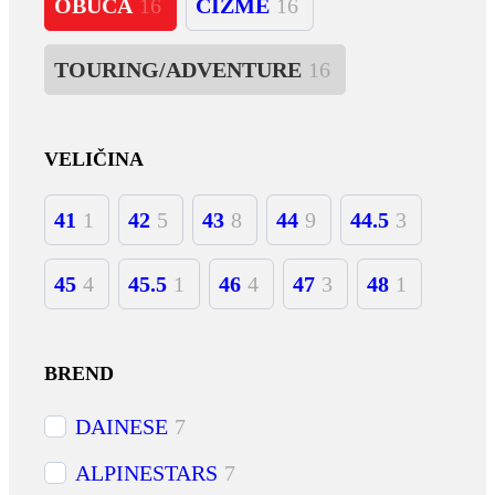
OBUĆA
16
ČIZME
16
TOURING/ADVENTURE
16
VELIČINA
41
1
42
5
43
8
44
9
44.5
3
45
4
45.5
1
46
4
47
3
48
1
BREND
DAINESE
7
ALPINESTARS
7