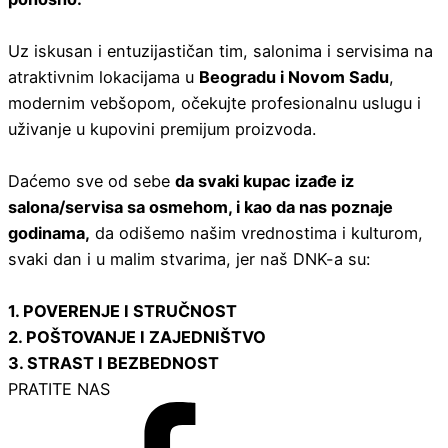
Uz iskusan i entuzijastičan tim, salonima i servisima na
atraktivnim lokacijama u
Beogradu i Novom Sadu
,
modernim vebšopom, očekujte profesionalnu uslugu i
uživanje u kupovini premijum proizvoda.
Daćemo sve od sebe
da svaki kupac izađe iz
salona/servisa sa osmehom, i kao da nas poznaje
godinama,
da odišemo našim vrednostima i kulturom,
svaki dan i u malim stvarima, jer naš DNK-a su:
1. POVERENJE I STRUČNOST
2. POŠTOVANJE I ZAJEDNIŠTVO
3. STRAST I BEZBEDNOST
PRATITE NAS