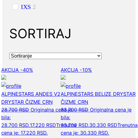
IXS
2
SORTIRAJ
AKCIJA -40%
AKCIJA -10%
ALPINESTARS ANDES V2
ALPINESTARS BELIZE DRYSTAR
DRYSTAR ČIZME CRN
ČIZME CRN
28.700
RSD
Originalna cena je
33.700
RSD
Originalna cena je
bila:
bila:
28.700 RSD.
17.220
RSD
Trenutna
33.700 RSD.
30.330
RSD
Trenutna
cena je: 17.220 RSD.
cena je: 30.330 RSD.