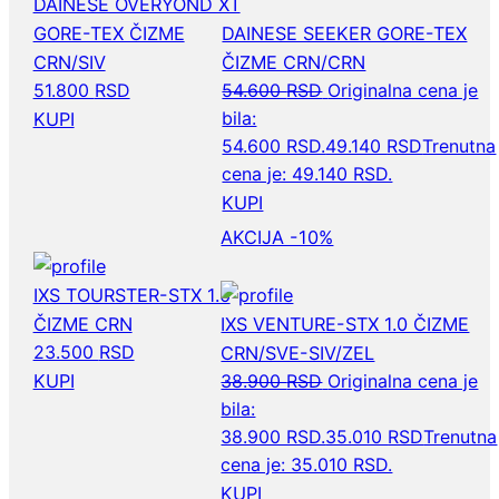
DAINESE OVERYOND XT
GORE-TEX ČIZME
DAINESE SEEKER GORE-TEX
CRN/SIV
ČIZME CRN/CRN
51.800
RSD
54.600
RSD
Originalna cena je
bila:
KUPI
54.600 RSD.
49.140
RSD
Trenutna
cena je: 49.140 RSD.
KUPI
AKCIJA -10%
IXS TOURSTER-STX 1.0
ČIZME CRN
IXS VENTURE-STX 1.0 ČIZME
23.500
RSD
CRN/SVE-SIV/ZEL
KUPI
38.900
RSD
Originalna cena je
bila:
38.900 RSD.
35.010
RSD
Trenutna
cena je: 35.010 RSD.
KUPI