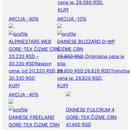
cena je: 28.080 RSD.
KUPI
AKCIJA -40%
AKCIJA -10%
ALPINESTARS WEB
DAINESE BLIZZARD D-WP
GORE-TEX ČIZME CRN
ČIZME CRN
20.220
RSD
–
29.800
RSD
Originalna cena je
30.330
RSD
Raspon
bila:
cena: od 20.220 RSD do
29.800 RSD.
26.820
RSD
Trenutna
30.330 RSD
cena je: 26.820 RSD.
KUPI
KUPI
AKCIJA -40%
DAINESE FULCRUM 4
DAINESE FREELAND
GORE-TEX ČIZME CRN
41.400
RSD
GORE-TEX ČIZME CRN