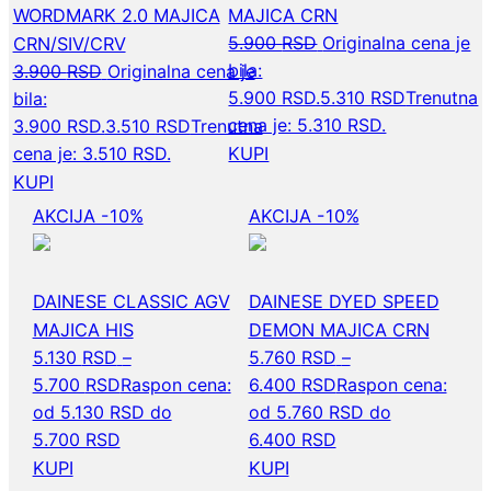
WORDMARK 2.0 MAJICA
MAJICA CRN
5.900
RSD
Originalna cena je
CRN/SIV/CRV
bila:
3.900
RSD
Originalna cena je
5.900 RSD.
5.310
RSD
Trenutna
bila:
cena je: 5.310 RSD.
3.900 RSD.
3.510
RSD
Trenutna
cena je: 3.510 RSD.
KUPI
KUPI
AKCIJA -10%
AKCIJA -10%
DAINESE CLASSIC AGV
DAINESE DYED SPEED
MAJICA HIS
DEMON MAJICA CRN
5.130
RSD
–
5.760
RSD
–
5.700
RSD
Raspon cena:
6.400
RSD
Raspon cena:
od 5.130 RSD do
od 5.760 RSD do
5.700 RSD
6.400 RSD
KUPI
KUPI