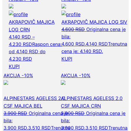
AKRAPOVIČ MAJICA
AKRAPOVIČ MAJICA LOG SIV
4.600
RSD
Originalna cena je
LOG CRN
bila:
4.140
RSD
–
4.600 RSD.
4.140
RSD
Trenutna
4.230
RSD
Raspon cena:
cena je: 4.140 RSD.
od 4.140 RSD do
4.230 RSD
KUPI
KUPI
AKCIJA -10%
AKCIJA -10%
ALPINESTARS AGELESS 2.0
ALPINESTARS AGELESS 2.0
CSF MAJICA BEL
CSF MAJICA CRN
3.900
RSD
Originalna cena je
3.900
RSD
Originalna cena je
bila:
bila:
3.900 RSD.
3.510
RSD
Trenutna
3.900 RSD.
3.510
RSD
Trenutna