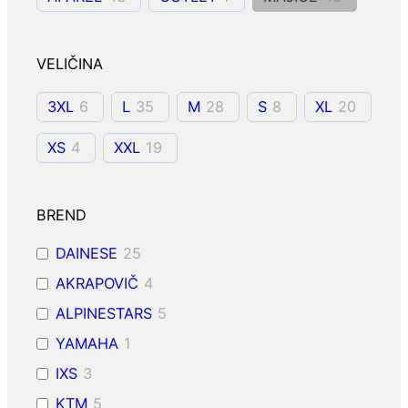
VELIČINA
3XL
6
L
35
M
28
S
8
XL
20
XS
4
XXL
19
BREND
DAINESE
25
AKRAPOVIČ
4
ALPINESTARS
5
YAMAHA
1
IXS
3
KTM
5