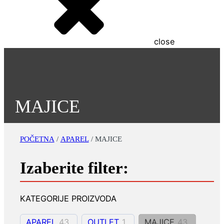
close
MAJICE
POČETNA
/
APAREL
/ MAJICE
Izaberite filter:
KATEGORIJE PROIZVODA
APAREL
43
OUTLET
1
MAJICE
43