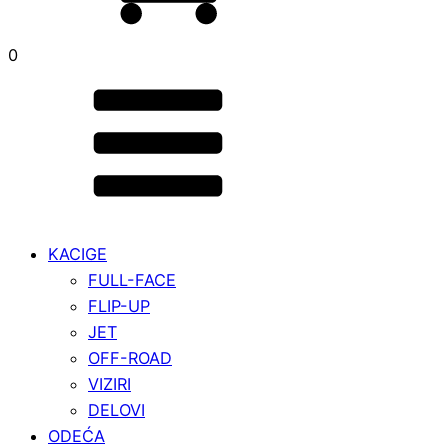
0
KACIGE
FULL-FACE
FLIP-UP
JET
OFF-ROAD
VIZIRI
DELOVI
ODEĆA