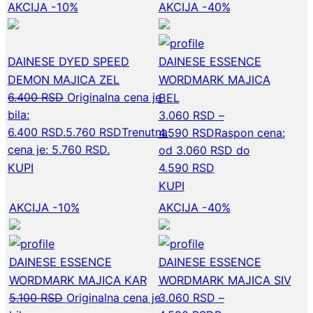
AKCIJA -10%
AKCIJA -40%
DAINESE DYED SPEED
DAINESE ESSENCE
DEMON MAJICA ZEL
WORDMARK MAJICA
6.400
RSD
Originalna cena je
BEL
bila:
3.060
RSD
–
6.400 RSD.
5.760
RSD
Trenutna
4.590
RSD
Raspon cena:
cena je: 5.760 RSD.
od 3.060 RSD do
KUPI
4.590 RSD
KUPI
AKCIJA -10%
AKCIJA -40%
DAINESE ESSENCE
DAINESE ESSENCE
WORDMARK MAJICA KAR
WORDMARK MAJICA SIV
5.100
RSD
Originalna cena je
3.060
RSD
–